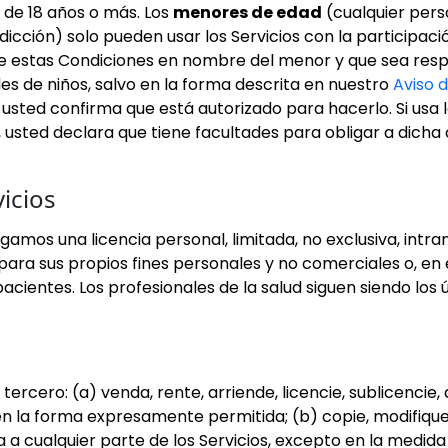
s de 18 años o más. Los
menores de edad
(cualquier pers
icción) solo pueden usar los Servicios con la participació
te estas Condiciones en nombre del menor y que sea resp
s de niños, salvo en la forma descrita en nuestro
Aviso 
sted confirma que está autorizado para hacerlo. Si usa l
), usted declara que tiene facultades para obligar a dicha
vicios
gamos una licencia personal, limitada, no exclusiva, intra
s para sus propios fines personales y no comerciales o, en 
cientes. Los profesionales de la salud siguen siendo los 
tercero: (a) venda, rente, arriende, licencie, sublicenci
 en la forma expresamente permitida; (b) copie, modifiqu
 a cualquier parte de los Servicios, excepto en la medida