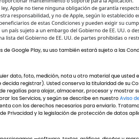
proporcionar mantenimiento o soporte para la Aplicación.
ley, Apple no tiene ninguna obligación de garantía respecto
estra responsabilidad, y no de Apple, según lo establecido 
 beneficiarios de estas Condiciones y pueden exigir su cump
 un país sujeto a un embargo del Gobierno de EE. UU. o de
a lista del Gobierno de EE. UU. de partes prohibidas o rest
 de Google Play, su uso también estará sujeto a las Condi
quier dato, foto, medición, nota u otro material que usted en
 decida registrar). Usted conserva la titularidad de su C
e de regalías para alojar, almacenar, procesar y mostrar s
rar los Servicios, y según se describe en nuestro
Aviso d
enta con los derechos necesarios para enviarlo. Tratamo
e Privacidad y la legislación de protección de datos apli
roporcionamos —software, textos, gráficos, diseños y mar