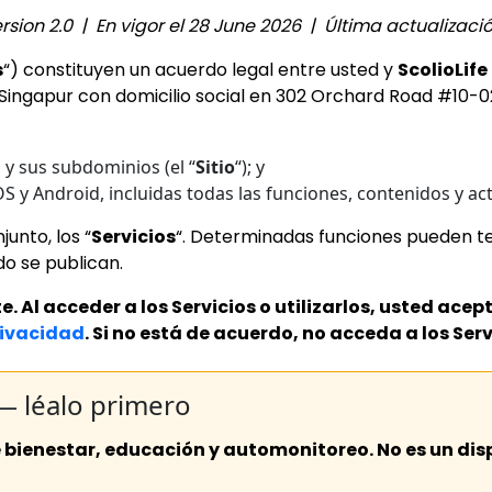
rsion 2.0 | En vigor el 28 June 2026 | Última actualizaci
s
“) constituyen un acuerdo legal entre usted y
ScolioLife 
n Singapur con domicilio social en 302 Orchard Road #10-
m
y sus subdominios (el “
Sitio
“); y
S y Android, incluidas todas las funciones, contenidos y act
junto, los “
Servicios
“. Determinadas funciones pueden ten
o se publican.
 Al acceder a los Servicios o utilizarlos, usted ace
rivacidad
. Si no está de acuerdo, no acceda a los Servic
— léalo primero
 bienestar, educación y automonitoreo. No es un dis