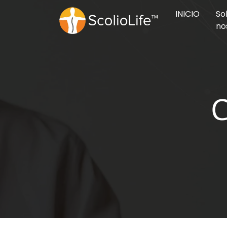
INICIO
So
no
C