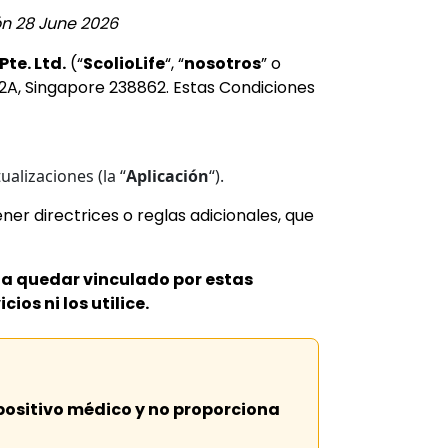
ón 28 June 2026
Pte. Ltd.
(“
ScolioLife
“, “
nosotros
” o
02A, Singapore 238862. Estas Condiciones
ualizaciones (la “
Aplicación
“).
er directrices o reglas adicionales, que
pta quedar vinculado por estas
ios ni los utilice.
positivo médico y no proporciona