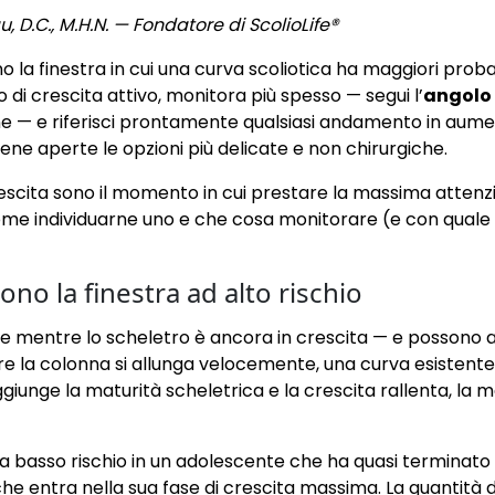
, D.C., M.H.N. — Fondatore di ScolioLife®
no la finestra in cui una curva scoliotica ha maggiori proba
di crescita attivo, monitora più spesso — segui l’
angolo 
e — e riferisci prontamente qualsiasi andamento in aumen
 aperte le opzioni più delicate e non chirurgiche.
la crescita sono il momento in cui prestare la massima atte
, come individuarne uno e che cosa monitorare (e con qua
sono la finestra ad alto rischio
re mentre lo scheletro è ancora in crescita — e possono
re la colonna si allunga velocemente, una curva esistent
iunge la maturità scheletrica e la crescita rallenta, la 
 basso rischio in un adolescente che ha quasi terminato 
e entra nella sua fase di crescita massima. La quantità di 