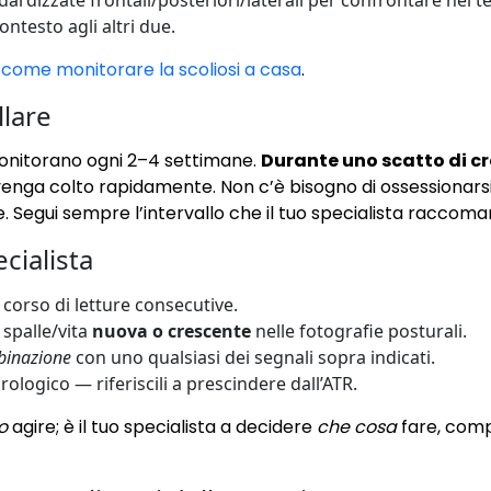
ardizzate frontali/posteriori/laterali per confrontare nel te
ontesto agli altri due.
i
come monitorare la scoliosi a casa
.
lare
 monitorano ogni 2–4 settimane.
Durante uno scatto di cr
nga colto rapidamente. Non c’è bisogno di ossessionarsi 
. Segui sempre l’intervallo che il tuo specialista raccoman
cialista
 corso di letture consecutive.
spalle/vita
nuova o crescente
nelle fotografie posturali.
binazione
con uno qualsiasi dei segnali sopra indicati.
logico — riferiscili a prescindere dall’ATR.
o
agire; è il tuo specialista a decidere
che cosa
fare, comp