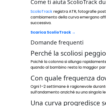
Come ti aiuta ScolioTrack dur
ScolioTrack
registra ATR, fotografie postu
cambiamento della curva emergano affianc
successiva.
Scarica ScolioTrack →
Domande frequenti
Perché la scoliosi peggior
Poiché la colonna si allunga rapidamente
quando al bambino resta la maggior part
Con quale frequenza dov
Ogni 1–2 settimane è ragionevole durante
sull’andamento anziché su una singola lett
Una curva progredisce s