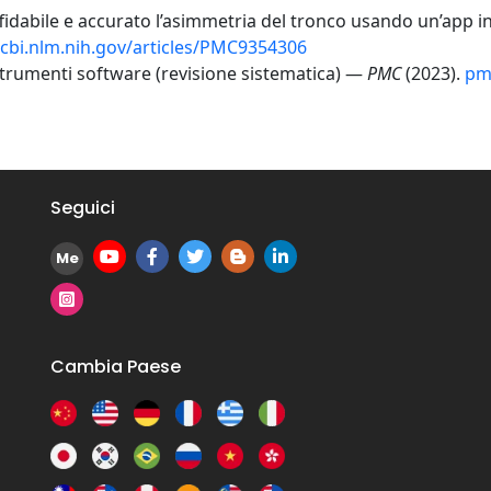
affidabile e accurato l’asimmetria del tronco usando un’ap
cbi.nlm.nih.gov/articles/PMC9354306
 strumenti software (revisione sistematica) —
PMC
(2023).
pm
Seguici
Me
Cambia Paese