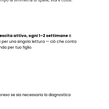
mpo la simmetria di spalle, vita e coste.
escita attivo, ogni 1–2 settimane
è
per una singola lettura — ciò che conta
da per tuo figlio.
reso se sia necessaria la diagnostica