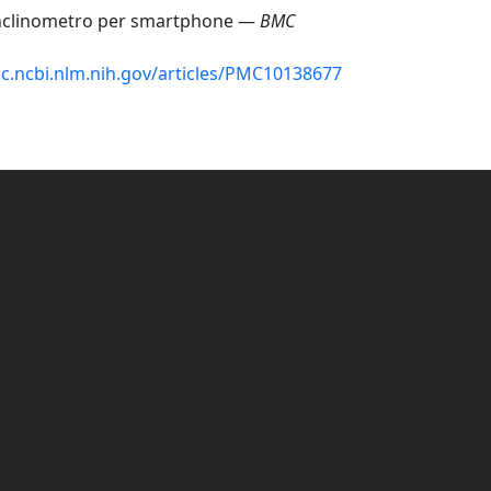
p inclinometro per smartphone —
BMC
c.ncbi.nlm.nih.gov/articles/PMC10138677