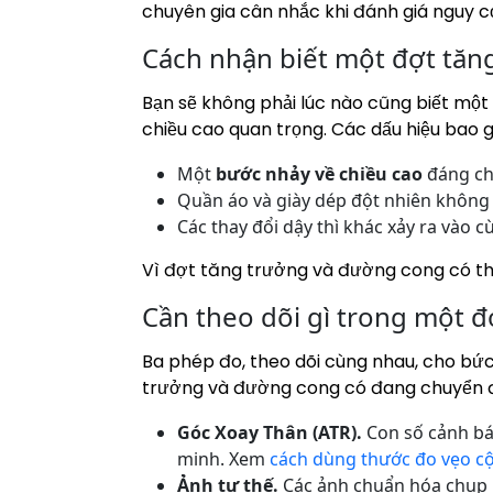
chuyên gia cân nhắc khi đánh giá nguy cơ 
Cách nhận biết một đợt tăn
Bạn sẽ không phải lúc nào cũng biết một 
chiều cao quan trọng. Các dấu hiệu bao 
Một
bước nhảy về chiều cao
đáng ch
Quần áo và giày dép đột nhiên không 
Các thay đổi dậy thì khác xảy ra vào c
Vì đợt tăng trưởng và đường cong có th
Cần theo dõi gì trong một 
Ba phép đo, theo dõi cùng nhau, cho bức
trưởng và đường cong có đang chuyển đ
Góc Xoay Thân (ATR).
Con số cảnh bá
minh. Xem
cách dùng thước đo vẹo c
Ảnh tư thế.
Các ảnh chuẩn hóa chụp p