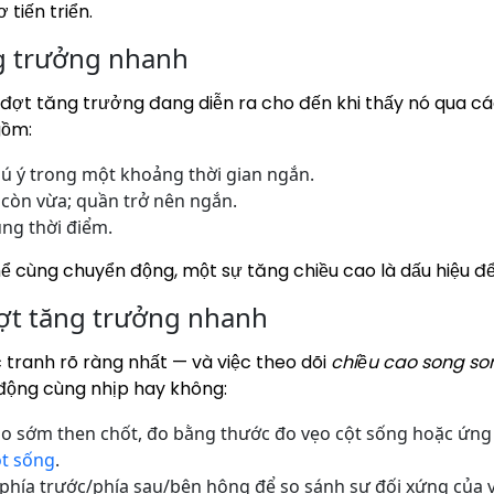
tiến triển.
g trưởng nhanh
đợt tăng trưởng đang diễn ra cho đến khi thấy nó qua các
gồm:
ú ý trong một khoảng thời gian ngắn.
còn vừa; quần trở nên ngắn.
ùng thời điểm.
ể cùng chuyển động, một sự tăng chiều cao là dấu hiệu đ
đợt tăng trưởng nhanh
 tranh rõ ràng nhất — và việc theo dõi
chiều cao song so
ộng cùng nhịp hay không:
o sớm then chốt, đo bằng thước đo vẹo cột sống hoặc ứng 
ột sống
.
hía trước/phía sau/bên hông để so sánh sự đối xứng của va