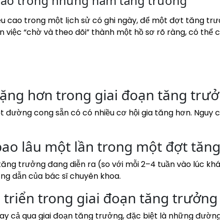
 nào trong những năm tăng trưởng
hiều cao trong một lịch sử có ghi ngày, để một đợt tăng t
việc “chờ và theo dõi” thành một hồ sơ rõ ràng, có thể c
 nặng hơn trong giai đoạn tăng tr
 đường cong sẵn có có nhiều cơ hội gia tăng hơn. Nguy cơ 
bao lâu một lần trong một đợt tăn
tăng trưởng đang diễn ra (so với mỗi 2–4 tuần vào lúc khá
ớng dẫn của bác sĩ chuyên khoa.
 triển trong giai đoạn tăng trưởn
y cả qua giai đoạn tăng trưởng, đặc biệt là những đường