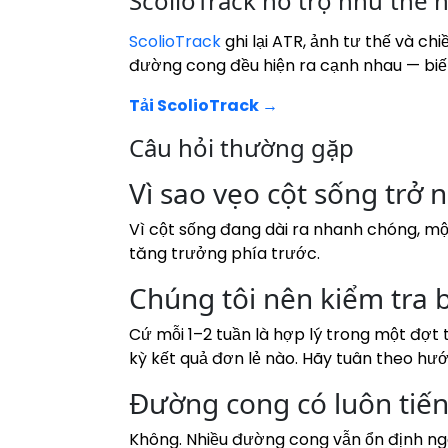
ScolioTrack hỗ trợ như thế
ScolioTrack
ghi lại ATR, ảnh tư thế và c
đường cong đều hiện ra cạnh nhau — biến 
Tải ScolioTrack →
Câu hỏi thường gặp
Vì sao vẹo cột sống trở
Vì cột sống đang dài ra nhanh chóng, một
tăng trưởng phía trước.
Chúng tôi nên kiểm tra 
Cứ mỗi 1–2 tuần là hợp lý trong một đợt 
kỳ kết quả đơn lẻ nào. Hãy tuân theo hư
Đường cong có luôn tiến
Không. Nhiều đường cong vẫn ổn định nga