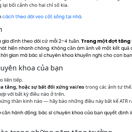
ại bối cảnh cho hai chỉ số kia.
m
cách theo dõi vẹo cột sống tại nhà
.
n
 gia đình theo dõi cứ mỗi 2–4 tuần.
Trong một đợt tăng 
phát hiện nhanh chóng. Không cần ám ảnh về một kết quả đ
 thời gian mà bác sĩ chuyên khoa khuyến nghị cho con bạn
chuyên khoa của bạn
 liên tiếp.
a tăng, hoặc sự bất đối xứng vai/eo
trong các ảnh tư thế
hợp
với bất kỳ điều nào ở trên.
chứng thần kinh nào — hãy báo những điều này bất kể ATR r
o
cần hành động; bác sĩ chuyên khoa của bạn quyết định