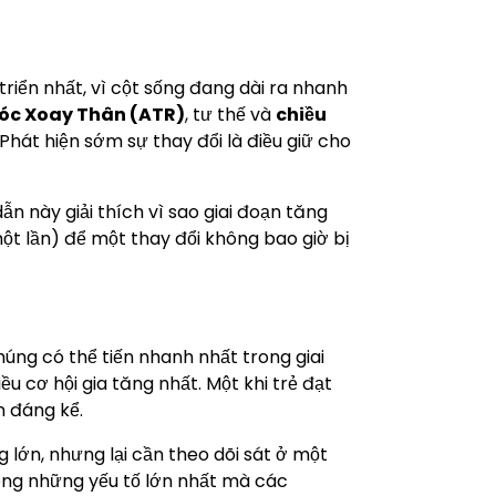
riển nhất, vì cột sống đang dài ra nhanh
óc Xoay Thân (ATR)
, tư thế và
chiều
hát hiện sớm sự thay đổi là điều giữ cho
n này giải thích vì sao giai đoạn tăng
ột lần) để một thay đổi không bao giờ bị
úng có thể tiến nhanh nhất trong giai
u cơ hội gia tăng nhất. Một khi trẻ đạt
n đáng kể.
 lớn, nhưng lại cần theo dõi sát ở một
ong những yếu tố lớn nhất mà các