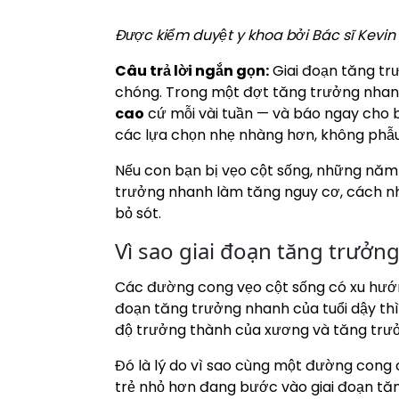
Được kiểm duyệt y khoa bởi Bác sĩ Kevin L
Câu trả lời ngắn gọn:
Giai đoạn tăng trư
chóng. Trong một đợt tăng trưởng nhanh 
cao
cứ mỗi vài tuần — và báo ngay cho b
các lựa chọn nhẹ nhàng hơn, không phẫu 
Nếu con bạn bị vẹo cột sống, những năm t
trưởng nhanh làm tăng nguy cơ, cách nhậ
bỏ sót.
Vì sao giai đoạn tăng trưởn
Các đường cong vẹo cột sống có xu hướng
đoạn tăng trưởng nhanh của tuổi dậy thì.
độ trưởng thành của xương và tăng trưở
Đó là lý do vì sao cùng một đường cong 
trẻ nhỏ hơn đang bước vào giai đoạn tăn