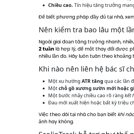
Chiều cao.
Tín hiệu tăng trưởng mang l
Để biết phương pháp đầy đủ tại nhà, xe
Nên kiểm tra bao lâu một lầ
Ngoài giai đoạn tăng trưởng nhanh, nhiều
2 tuần
là hợp lý, để một thay đổi được 
nhiều lần đo. Hãy luôn tuân theo khoảng
Khi nào nên liên hệ bác sĩ 
Một xu hướng
ATR tăng
qua các lần đo
Một
chỗ gồ xương sườn mới hoặc gi
Một bước nhảy chiều cao rõ ràng
kết 
Đau mới xuất hiện hoặc bất kỳ triệu 
Việc theo dõi tại nhà cho bạn biết
khi nà
ảnh hay không.