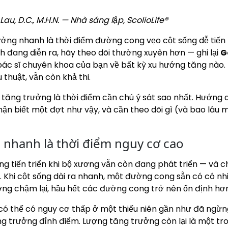
au, D.C., M.H.N. — Nhà sáng lập, ScolioLife®
ởng nhanh là thời điểm đường cong vẹo cột sống dễ tiến t
đang diễn ra, hãy theo dõi thường xuyên hơn — ghi lại
G
ác sĩ chuyên khoa của bạn về bất kỳ xu hướng tăng nào. P
thuật, vẫn còn khả thi.
ăng trưởng là thời điểm cần chú ý sát sao nhất. Hướng dẫ
n biết một đợt như vậy, và cần theo dõi gì (và bao lâu m
g nhanh là thời điểm nguy cơ cao
 tiến triển khi bộ xương vẫn còn đang phát triển — và ch
 Khi cột sống dài ra nhanh, một đường cong sẵn có có nhiề
ng chậm lại, hầu hết các đường cong trở nên ổn định hơ
có thể có nguy cơ thấp ở một thiếu niên gần như đã ngừng
g trưởng đỉnh điểm. Lượng tăng trưởng còn lại là một tr