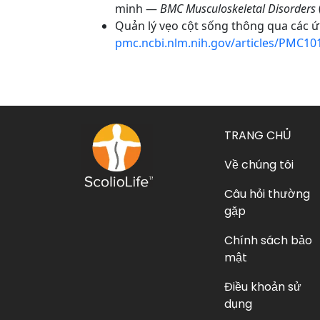
minh —
BMC Musculoskeletal Disorders
Quản lý vẹo cột sống thông qua các
pmc.ncbi.nlm.nih.gov/articles/PMC10
TRANG CHỦ
Về chúng tôi
Câu hỏi thường
gặp
Chính sách bảo
mật
Điều khoản sử
dụng