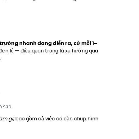
trưởng nhanh đang diễn ra, cứ mỗi 1–
ơn lẻ — điều quan trọng là xu hướng qua
.
.
a sao.
làm gì
, bao gồm cả việc có cần chụp hình