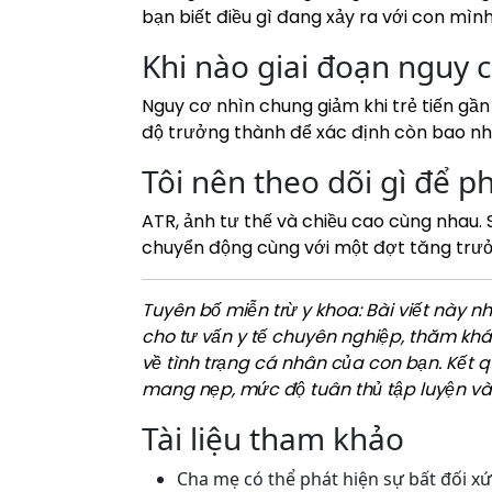
bạn biết điều gì đang xảy ra với con mình
Khi nào giai đoạn nguy c
Nguy cơ nhìn chung giảm khi trẻ tiến gầ
độ trưởng thành để xác định còn bao nh
Tôi nên theo dõi gì để p
ATR, ảnh tư thế và chiều cao cùng nhau.
chuyển động cùng với một đợt tăng trư
Tuyên bố miễn trừ y khoa: Bài viết này 
cho tư vấn y tế chuyên nghiệp, thăm kh
về tình trạng cá nhân của con bạn. Kết q
mang nẹp, mức độ tuân thủ tập luyện và
Tài liệu tham khảo
Cha mẹ có thể phát hiện sự bất đối x