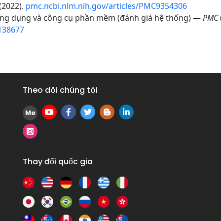
(2022).
pmc.ncbi.nlm.nih.gov/articles/PMC9354306
 ứng dụng và công cụ phần mềm (đánh giá hệ thống) —
PMC
138677
Theo dõi chúng tôi
Me
Thay đổi quốc gia