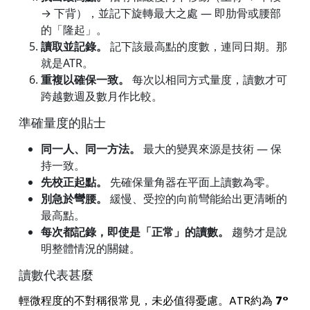
→ 下背），並記下旋轉最大之處 — 即肋骨或腰部
的「隆起」。
讀取並記錄。
記下該最高點的度數，連同日期。那
就是ATR。
重複以確保一致。
每次以相同方式量度，讀數才可
跨越數週及數月作比較。
準確量度的貼士
同一人、同一方法。
最大的變異來源是技術 — 保
持一致。
先校正起點。
先確保量角器在平面上讀數為零。
別急於彎腰。
緩慢、受控的向前彎能給出更清晰的
最高點。
每次都記錄，即使是「正常」的讀數。
趨勢才是說
明整體情況的關鍵。
讀數代表甚麼
輕微程度的不對稱很常見，未必值得憂慮。ATR約為
7°