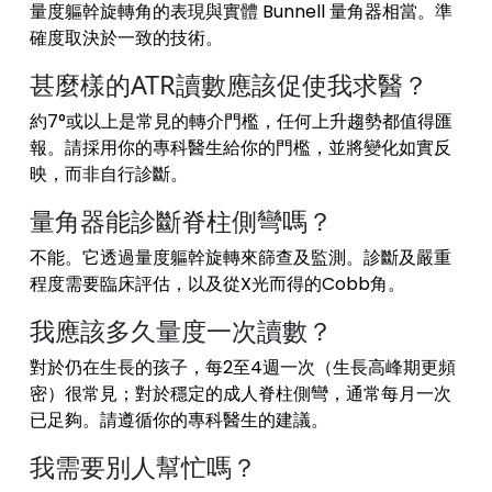
量度軀幹旋轉角的表現與實體 Bunnell 量角器相當。準
確度取決於一致的技術。
甚麼樣的ATR讀數應該促使我求醫？
約7°或以上是常見的轉介門檻，任何上升趨勢都值得匯
報。請採用你的專科醫生給你的門檻，並將變化如實反
映，而非自行診斷。
量角器能診斷脊柱側彎嗎？
不能。它透過量度軀幹旋轉來篩查及監測。診斷及嚴重
程度需要臨床評估，以及從X光而得的Cobb角。
我應該多久量度一次讀數？
對於仍在生長的孩子，每2至4週一次（生長高峰期更頻
密）很常見；對於穩定的成人脊柱側彎，通常每月一次
已足夠。請遵循你的專科醫生的建議。
我需要別人幫忙嗎？