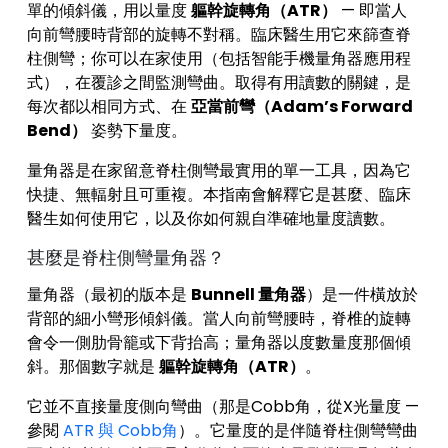
單的傾斜儀，用以量度
軀幹旋轉角（ATR）
— 即當人
向前彎腰時背部的旋轉不對稱。臨床醫生用它來篩查脊
柱側彎；你可以在家使用（包括智能手機量角器應用程
式），在覆診之間監測彎曲。取得有用讀數的關鍵，是
每次都以相同方式、在
亞當前彎（Adam’s Forward
Bend）
姿勢下量度。
量角器是在家留意脊柱側彎最實用的單一工具，因為它
快捷、無輻射且可重複。本指南會解釋它是甚麼、臨床
醫生如何使用它，以及你如何親自準確地量度讀數。
甚麼是脊柱側彎量角器？
量角器（最初的版本是
Bunnell 量角器
）是一件橫放於
背部的細小彎形傾斜儀。當人向前彎腰時，脊椎的旋轉
會令一側肋骨籠或下背抬高；量角器以度數量度那個傾
斜。那個數字就是
軀幹旋轉角（ATR）
。
它並不直接量度側向彎曲（那是Cobb角，從X光量度 —
參閱
ATR 與 Cobb角
）。它量度的是伴隨脊柱側彎彎曲