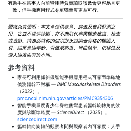
有助手在當事人向前彎腰時負責讀取讀數會更容易且更
一致，但手機應用程式令單獨量度更為可行。
醫療免責聲明：本文章僅供教育、篩查及自我監測之
用。它並不提供診斷，亦不能取代專業醫療建議、檢查
或造影。請務必就你的個別狀況諮詢合資格的醫護人
員。結果會因年齡、骨骼成熟度、彎曲類型、依從性及
個人因素而有所不同。
參考資料
家長可利用傾斜儀智能手機應用程式可靠而準確地
偵測軀幹不對稱 —
BMC Musculoskeletal Disorders
（2022）。
pmc.ncbi.nlm.nih.gov/articles/PMC9354306
智能手機量度青少年脊柱側彎患者軀幹旋轉角的效
度與診斷準確度 —
ScienceDirect
（2025）。
sciencedirect.com
軀幹軸向旋轉的觀察者間與觀察者內可靠度：人手