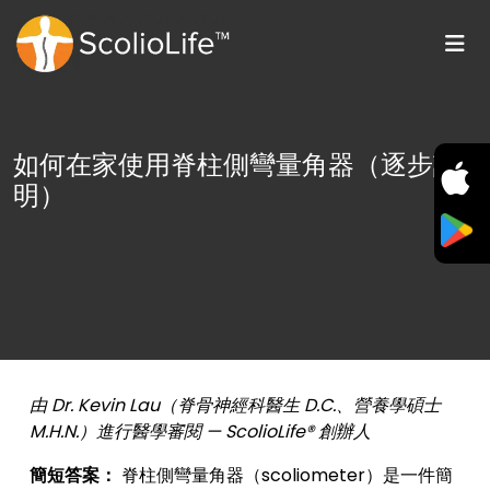
如何在家使用脊柱側彎量角器（逐步說
明）
由 Dr. Kevin Lau（脊骨神經科醫生 D.C.、營養學碩士
M.H.N.）進行醫學審閱 — ScolioLife® 創辦人
簡短答案：
脊柱側彎量角器（scoliometer）是一件簡