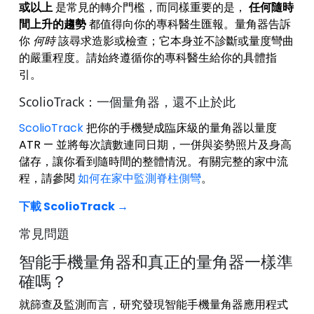
或以上
是常見的轉介門檻，而同樣重要的是，
任何隨時
間上升的趨勢
都值得向你的專科醫生匯報。量角器告訴
你
何時
該尋求造影或檢查；它本身並不診斷或量度彎曲
的嚴重程度。請始終遵循你的專科醫生給你的具體指
引。
ScolioTrack：一個量角器，還不止於此
ScolioTrack
把你的手機變成臨床級的量角器以量度
ATR — 並將每次讀數連同日期，一併與姿勢照片及身高
儲存，讓你看到隨時間的整體情況。有關完整的家中流
程，請參閱
如何在家中監測脊柱側彎
。
下載 ScolioTrack →
常見問題
智能手機量角器和真正的量角器一樣準
確嗎？
就篩查及監測而言，研究發現智能手機量角器應用程式