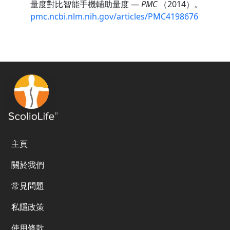
量度對比智能手機輔助量度 —
PMC
（2014）。
pmc.ncbi.nlm.nih.gov/articles/PMC4198676
主頁
關於我們
常見問題
私隱政策
使用條款