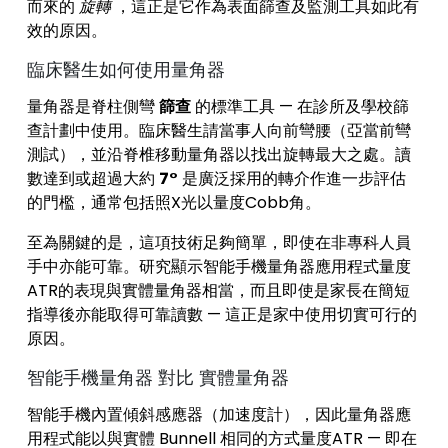
而來的
旋轉
，這正是它作為表面篩查及監測工具如此有
效的原因。
臨床醫生如何使用量角器
量角器是脊柱側彎
篩查
的標準工具 — 在診所及學校篩
查計劃中使用。臨床醫生請當事人向前彎腰（亞當前彎
測試），並沿脊椎移動量角器以找出旋轉最大之處。讀
數達到或超過大約
7°
是廣泛採用的轉介作進一步評估
的門檻，通常包括照X光以量度Cobb角。
至為關鍵的是，這項技術足夠簡單，即使在非專科人員
手中亦能可靠。研究顯示智能手機量角器應用程式量度
ATR的表現與實體量角器相當，而且即使是家長在簡短
指導後亦能取得可靠讀數 — 這正是家中使用切實可行的
原因。
智能手機量角器 對比 實體量角器
智能手機內置傾斜感應器（加速度計），因此量角器應
用程式能以與實體 Bunnell 相同的方式量度ATR — 即在