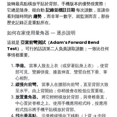
旋轉最高點橫放平貼於背部。手機版本的優勢很實際：
它總是隨身、能自動
記錄並標註日期
每次讀數，並讓你
看到隨時間的
趨勢
，而非單一數字。就監測而言，那份
歷史記錄正是重點所在。
如何在家使用量角器 — 逐步說明
這就是
亞當前彎測試（Adam’s Forward Bend
Test）
。可行的話請第二人負責讀取讀數；一致比任何
事情都重要。
準備。
當事人脫去上衣（或穿著貼身上衣），使背
部可見。雙腳併攏、膝蓋伸直、雙臂自然下垂、掌
心相對。
緩慢向前彎。
當事人在腰部向前彎，直至背部大致
呈水平。由上背開始；你稍後會在較低位置重複。
放置量角器。
將它輕輕橫放於背部，與脊椎垂直，
中心置於脊椎之上。使用手機應用程式時，按應用
程式指示將手機平貼橫放於背部。
找出最高點。
沿脊椎緩慢向下移動（上背 → 中段