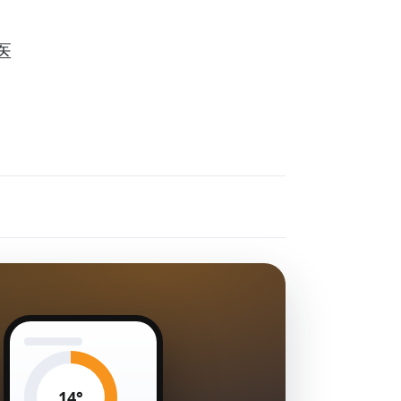
医
14°