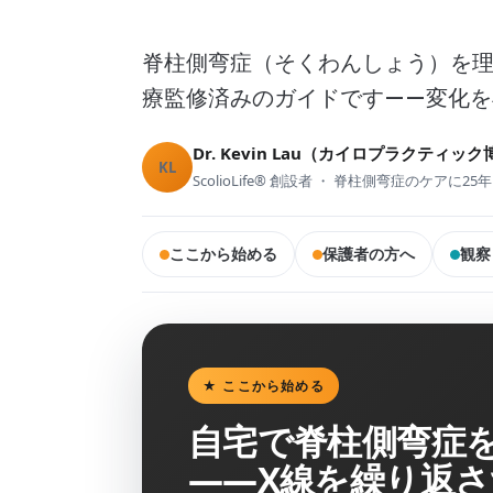
脊柱側弯症（そくわんしょう）を
療監修済みのガイドです——変化
Dr. Kevin Lau（カイロプラクティ
KL
ScolioLife® 創設者 ・ 脊柱側弯症のケアに25
ここから始める
保護者の方へ
観察
★ ここから始める
自宅で脊柱側弯症
——X線を繰り返