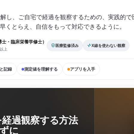
理解し、ご自宅で経過を観察するための、実践的で
を早くとらえ、自信をもって対応できるように。
ック博士・臨床栄養学修士）
医療監修済み
X線を使わない観察
年以上
と記録
測定値を理解する
アプリを入手
を経過観察する方法
さずに