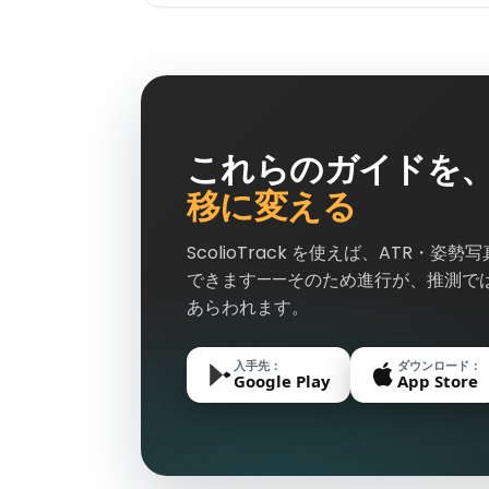
これらのガイドを
移に変える
ScolioTrack を使えば、ATR・
できます——そのため進行が、推測で
あらわれます。
入手先：
ダウンロード：
Google Play
App Store