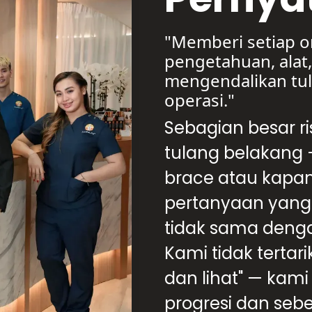
"Memberi setiap o
pengetahuan, alat
mengendalikan tu
operasi."
Sebagian besar ri
tulang belakang
brace atau kapan 
pertanyaan yang 
tidak sama denga
Kami tidak tertar
dan lihat" — kam
progresi dan seb