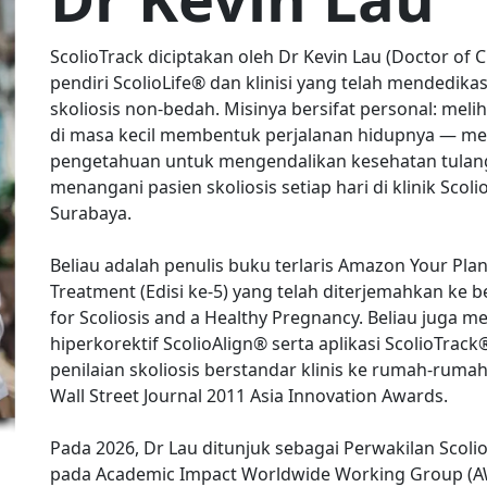
ScolioTrack diciptakan oleh Dr Kevin Lau (Doctor of Ch
pendiri ScolioLife® dan klinisi yang telah mendedika
skoliosis non-bedah. Misinya bersifat personal: mel
di masa kecil membentuk perjalanan hidupnya — me
pengetahuan untuk mengendalikan kesehatan tulang 
menangani pasien skoliosis setiap hari di klinik Scol
Surabaya.

Beliau adalah penulis buku terlaris Amazon Your Plan 
Treatment (Edisi ke-5) yang telah diterjemahkan ke b
for Scoliosis and a Healthy Pregnancy. Beliau juga 
hiperkorektif ScolioAlign® serta aplikasi ScolioTr
penilaian skoliosis berstandar klinis ke rumah-rumah
Wall Street Journal 2011 Asia Innovation Awards.

Pada 2026, Dr Lau ditunjuk sebagai Perwakilan Scol
pada Academic Impact Worldwide Working Group (A