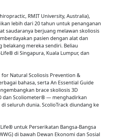
iropractic, RMIT University, Australia), 
sikan lebih dari 20 tahun untuk penanganan 
ihat saudaranya berjuang melawan skoliosis 
mberdayakan pasien dengan alat dan 
belakang mereka sendiri. Beliau 
ioLife® di Singapura, Kuala Lumpur, dan 
for Natural Scoliosis Prevention & 
erbagai bahasa, serta An Essential Guide 
mengembangkan brace skoliosis 3D 
ack® dan Scoliometer® — menghadirkan 
 di seluruh dunia. ScolioTrack diundang ke 
ioLife® untuk Perserikatan Bangsa-Bangsa 
WWG) di bawah Dewan Ekonomi dan Sosial 