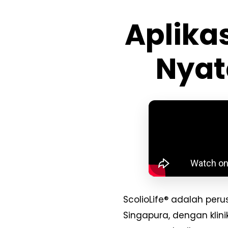
Aplika
Nyat
ScolioLife® adalah peru
Singapura, dengan kli